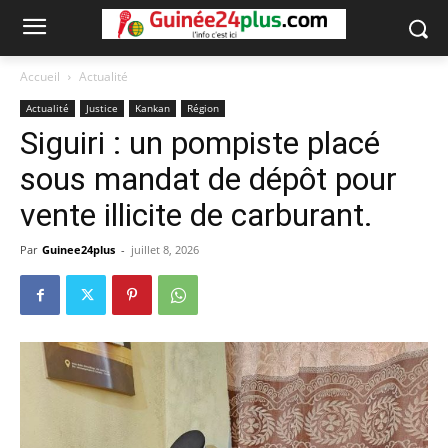
Accueil
Actualité
Actualité
Justice
Kankan
Région
Siguiri : un pompiste placé
sous mandat de dépôt pour
vente illicite de carburant.
Par
Guinee24plus
-
juillet 8, 2026