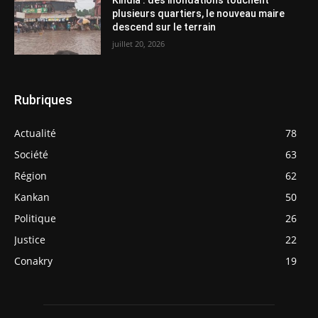
Kindia : des inondations touchent
plusieurs quartiers, le nouveau maire
descend sur le terrain
juillet 20, 2026
Rubriques
Actualité
78
Société
63
Région
62
Kankan
50
Politique
26
Justice
22
Conakry
19